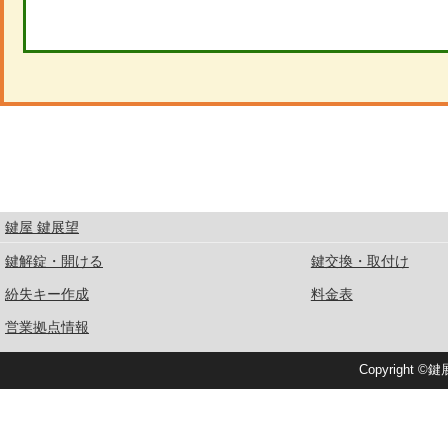
鍵屋 鍵展望
鍵解錠・開ける
鍵交換・取付け
紛失キー作成
料金表
営業拠点情報
Copyright ©鍵展