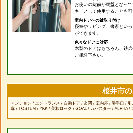
お使いの錠前が廃盤となって
キーとして使用することも可
室内ドアへの鍵取り付け
寝室やリビング、書斎といっ
ができます。
色々なドアに対応
木製のドアはもちろん、鉄扉
ご相談下さい。
桜井市の
マンション
エントランス
自動ドア
玄関
室内扉
勝手口
引
扉
TOSTEM
YKK
美和ロック
GOAL
カバスター
ALPHA