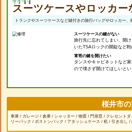
桜井市で
スーツケースやロッカー
トランクやスーツケースなど鍵付きの旅行バッグやロッカー、
スーツケースの鍵がない
旅行先に忘れてしまい、開け
いたTSAロックの開錠など
箪笥の鍵を開けたい
タンスやキャビネットなど家
ので壊さず開けてほしいとい
桜井市の
車庫
ガレージ
倉庫
シャッター
物置
門扉窓
クレセントダ
リーバック
ボストンバック
アタッシュケース
机
引き出し