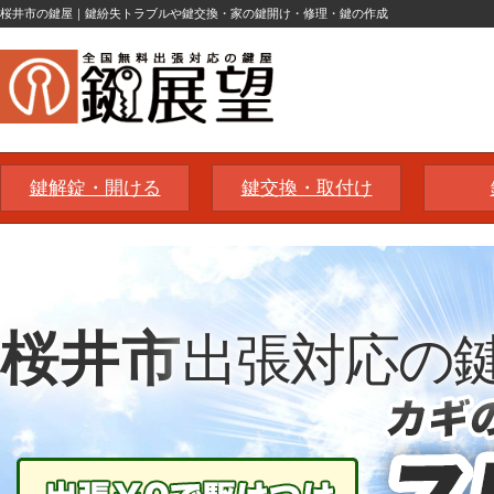
桜井市の鍵屋｜鍵紛失トラブルや鍵交換・家の鍵開け・修理・鍵の作成
鍵解錠・開ける
鍵交換・取付け
桜井市
出張対応の