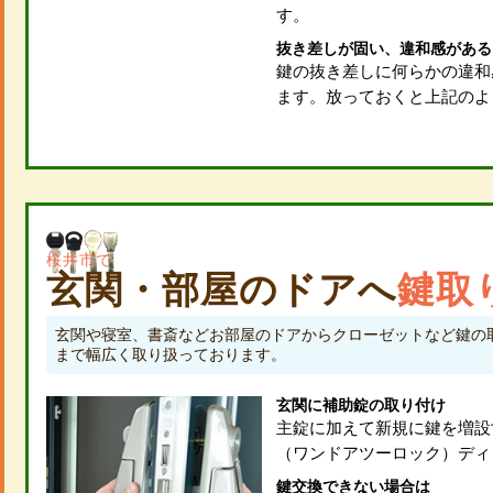
す。
抜き差しが固い、違和感がある
鍵の抜き差しに何らかの違和
ます。放っておくと上記のよ
桜井市で
玄関・部屋のドアへ
鍵取
玄関や寝室、書斎などお部屋のドアからクローゼットなど鍵の
まで幅広く取り扱っております。
玄関に補助錠の取り付け
主錠に加えて新規に鍵を増設
（ワンドアツーロック）ディ
鍵交換できない場合は