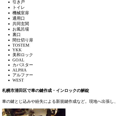
引き戸
トイレ
機械室扉
通用口
共同玄関
お風呂場
裏口
間仕切り扉
TOSTEM
YKK
美和ロック
GOAL
カバスター
ALPHA
アルファー
WEST
札幌市清田区で
車の
鍵作成・インロックの解錠
車の鍵とじ込みや紛失による新規鍵作成など。現地へ出張し